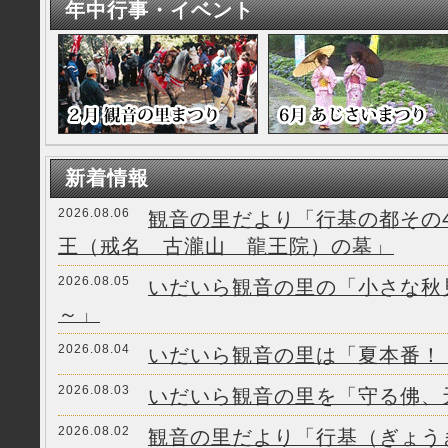
年中行事・イベント
新着情報
2026.08.06
観音の里だより「行基の都その
王（戒名 古瀧山 龍王院）の墓」
2026.08.05
いだいら観音の里の「小さな秋
～」
2026.08.04
いだいら観音の里は「夏本番！
2026.08.03
いだいら観音の里を「守る佛、
2026.08.02
観音の里だより「行基（ぎょう